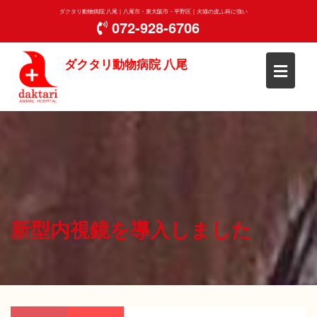
Skip
ダクタリ動物病院 八尾｜八尾市・東大阪市・平野区｜犬猫の皮ふ科に強い
to
072-928-6706
content
ダクタリ動物病院 八尾
新型内視鏡を導入しました