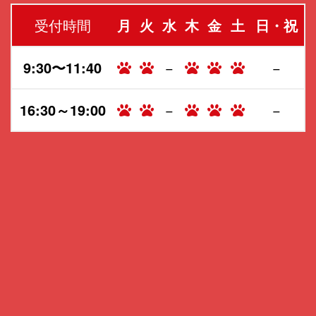
受付時間
月
火
水
木
金
土
日・祝
9:30〜11:40
−
−
16:30～19:00
−
−