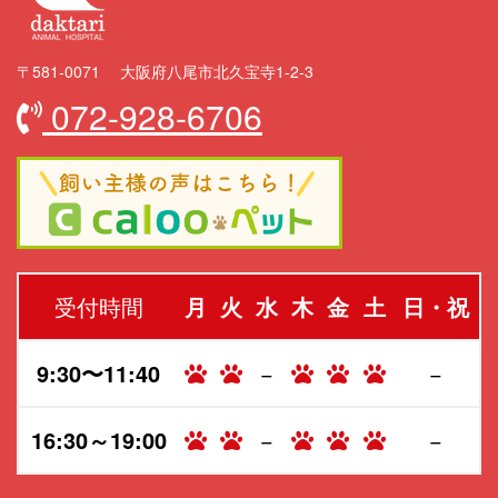
〒581-0071 大阪府八尾市北久宝寺1-2-3
072-928-6706
受付時間
月
火
水
木
金
土
日・祝
9:30〜11:40
−
−
16:30～19:00
−
−