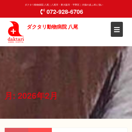
Skip
ダクタリ動物病院 八尾｜八尾市・東大阪市・平野区｜犬猫の皮ふ科に強い
to
072-928-6706
content
ダクタリ動物病院 八尾
月:
2026年2月