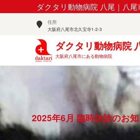
Skip
ダクタリ動物病院 八尾｜八
to
content
住所
大阪府八尾市北久宝寺1-2-3
ダクタリ動物病院 
大阪府八尾市にある動物病院
2025年6月 臨時休診のお