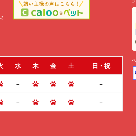
ク
-3
ペ
火
水
木
金
土
日・祝
−
−
−
−