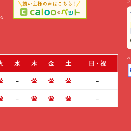
ク
-3
ペ
火
水
木
金
土
日・祝
−
−
−
−