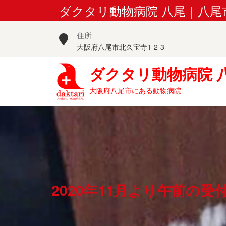
Skip
ダクタリ動物病院 八尾｜八
to
content
住所
大阪府八尾市北久宝寺1-2-3
ダクタリ動物病院 
大阪府八尾市にある動物病院
2020年11月より午前の