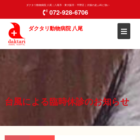
Skip
ダクタリ動物病院 八尾｜八尾市・東大阪市・平野区｜犬猫の皮ふ科に強い
to
072-928-6706
content
ダクタリ動物病院 八尾
台風による臨時休診のお知らせ