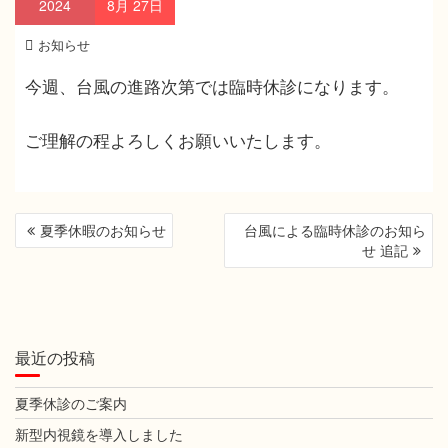
2024
8月
27日
お知らせ
今週、台風の進路次第では臨時休診になります。
ご理解の程よろしくお願いいたします。
投
夏季休暇のお知らせ
台風による臨時休診のお知ら
稿
せ 追記
ナ
ビ
ゲ
ー
最近の投稿
シ
ョ
夏季休診のご案内
ン
新型内視鏡を導入しました