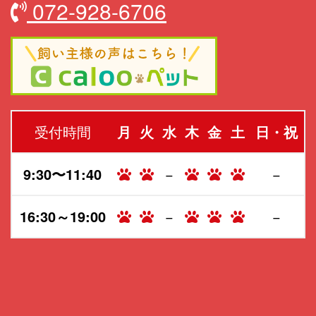
072-928-6706
受付時間
月
火
水
木
金
土
日・祝
9:30〜11:40
−
−
16:30～19:00
−
−